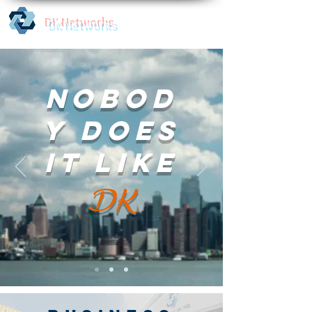
DK Networks
Nobod
y does
it like
DK